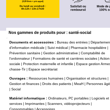
(0,20 €/min + prix appel)
Du lundi au vendredi :
Satisfait ou
Mode de 
8h-12h / 13h-17h30
remboursé
100% s
Nos gammes de produits pour : santé-social
Documents et accessoires :
Bureau des entrées
|
Départemen
d'information médicale
|
Suivi médical
|
Pharmacie hospitalière
|
Prévention sanitaire
|
Gestion administrative
|
Comptabilité de
l'ordonnateur
|
Formations de santé et carrières sociales
|
Action
sociale
|
Protection maternelle et infantile
|
Espace gestion Arme
chasse-Tir
|
Espace secrétariat
Ouvrages :
Ressources humaines
|
Organisation et structures
|
Gestion et finances
|
Droits des patients
|
MeaH
|
Personnes âg
|
Social
Matériel informatique :
Ordinateurs, PC portables
|
Logiciels et
services
|
Imprimantes
|
Scanners, vidéoprojecteurs
|
Consommables
|
Accessoires