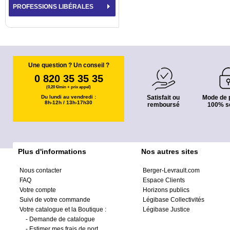
PROFESSIONS LIBÉRALES
Une question ? Un conseil ?
0 820 35 35 35
(0,20 €/min + prix appel)
Du lundi au vendredi :
Satisfait ou
Mode de 
8h-12h / 13h-17h30
remboursé
100% s
Plus d'informations
Nos autres sites
Nous contacter
Berger-Levrault.com
FAQ
Espace Clients
Votre compte
Horizons publics
Suivi de votre commande
Légibase Collectivités
Votre catalogue et la Boutique :
Légibase Justice
-
Demande de catalogue
-
Estimer mes frais de port