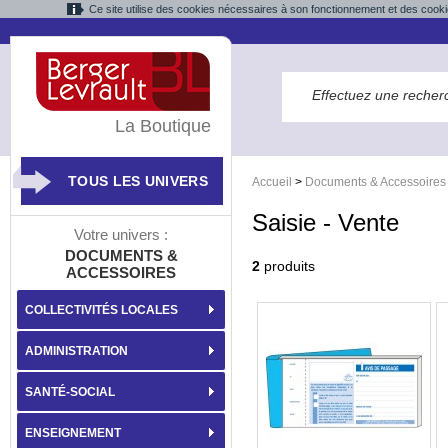
Ce site utilise des cookies nécessaires à son fonctionnement et des cooki
La Boutique
TOUS LES UNIVERS
Accueil
>
Documents & Accessoires
Saisie - Vente
Votre univers :
DOCUMENTS &
2
produits
ACCESSOIRES
COLLECTIVITÉS LOCALES
ADMINISTRATION
SANTÉ-SOCIAL
ENSEIGNEMENT