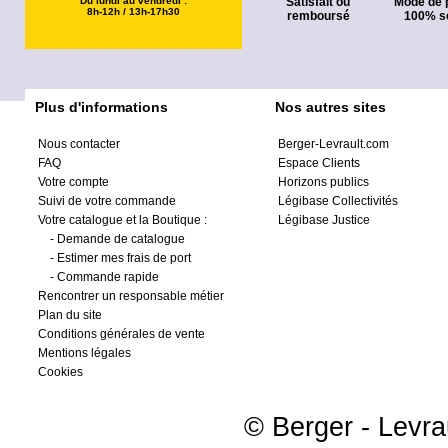
Du lundi au vendredi :
Satisfait ou
Mode de 
8h-12h / 13h-17h30
remboursé
100% s
Plus d'informations
Nos autres sites
Nous contacter
Berger-Levrault.com
FAQ
Espace Clients
Votre compte
Horizons publics
Suivi de votre commande
Légibase Collectivités
Votre catalogue et la Boutique :
Légibase Justice
-
Demande de catalogue
-
Estimer mes frais de port
-
Commande rapide
Rencontrer un responsable métier
Plan du site
Conditions générales de vente
Mentions légales
Cookies
© Berger - Levrau