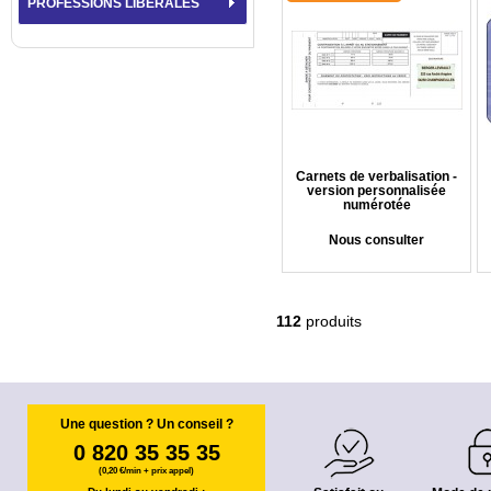
PROFESSIONS LIBÉRALES
Carnets de verbalisation -
version personnalisée
numérotée
Nous consulter
112
produits
Une question ? Un conseil ?
0 820 35 35 35
(0,20 €/min + prix appel)