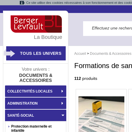
Ce site utilise des cookies nécessaires à son fonctionnement et des cooki
La Boutique
TOUS LES UNIVERS
Accueil
>
Documents & Accessoires
Formations de sant
Votre univers :
DOCUMENTS &
112
produits
ACCESSOIRES
COLLECTIVITÉS LOCALES
ADMINISTRATION
SANTÉ-SOCIAL
Protection maternelle et
infantile