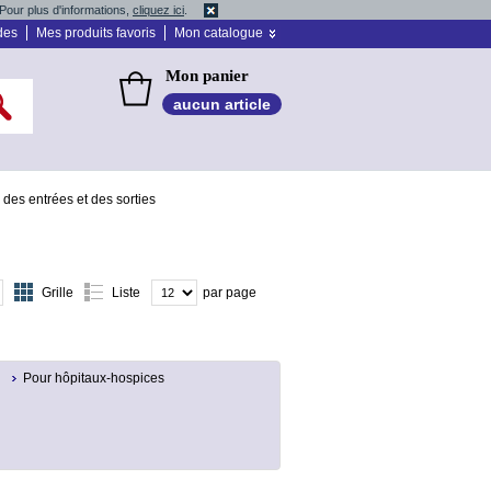
Pour plus d'informations,
cliquez ici
.
des
Mes produits favoris
Mon catalogue
Mon panier
aucun article
 des entrées et des sorties
Grille
Liste
par page
Pour hôpitaux-hospices