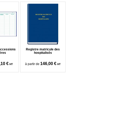
uccessions
Registre matricule des
ères
hospitalisés
,10 €
146,00 €
à partir de
HT
HT