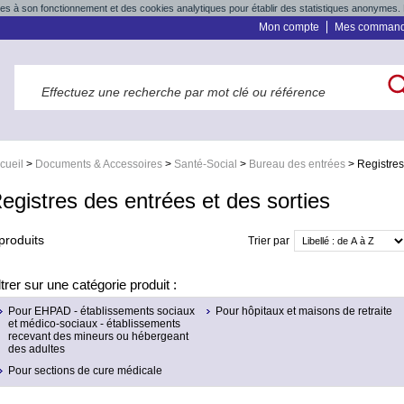
res à son fonctionnement et des cookies analytiques pour établir des statistiques anonymes. 
Mon compte
Mes comman
cueil
>
Documents & Accessoires
>
Santé-Social
>
Bureau des entrées
>
Registres
egistres des entrées et des sorties
produits
Trier par
ltrer sur une catégorie produit :
Pour EHPAD - établissements sociaux
Pour hôpitaux et maisons de retraite
et médico-sociaux - établissements
recevant des mineurs ou hébergeant
des adultes
Pour sections de cure médicale