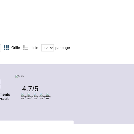
Grille
Liste
par page
4.7
/
5
ments
rault