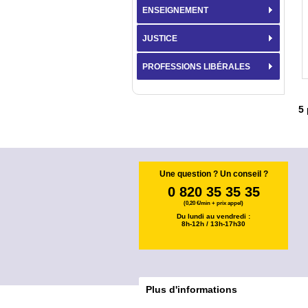
ENSEIGNEMENT
JUSTICE
PROFESSIONS LIBÉRALES
5
Une question ? Un conseil ?
0 820 35 35 35
(0,20 €/min + prix appel)
Du lundi au vendredi :
8h-12h / 13h-17h30
Plus d'informations