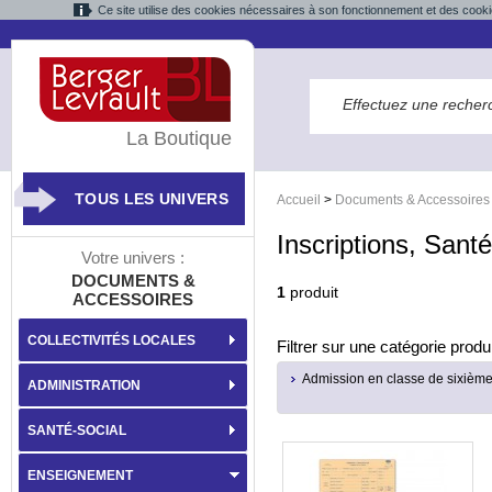
Ce site utilise des cookies nécessaires à son fonctionnement et des cooki
La Boutique
TOUS LES UNIVERS
Accueil
>
Documents & Accessoires
Inscriptions, Santé
Votre univers :
DOCUMENTS &
1
produit
ACCESSOIRES
COLLECTIVITÉS LOCALES
Filtrer sur une catégorie produi
Admission en classe de sixièm
ADMINISTRATION
SANTÉ-SOCIAL
ENSEIGNEMENT