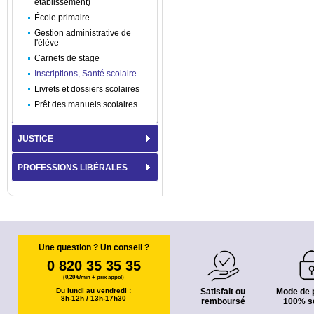
établissement)
École primaire
Gestion administrative de
l'élève
Carnets de stage
Inscriptions, Santé scolaire
Livrets et dossiers scolaires
Prêt des manuels scolaires
JUSTICE
PROFESSIONS LIBÉRALES
Une question ? Un conseil ?
0 820 35 35 35
(0,20 €/min + prix appel)
Du lundi au vendredi :
Satisfait ou
Mode de 
8h-12h / 13h-17h30
remboursé
100% s