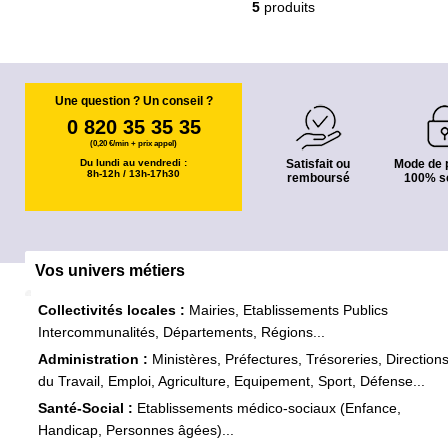
5
produits
Une question ? Un conseil ?
0 820 35 35 35
(0,20 €/min + prix appel)
Du lundi au vendredi :
Satisfait ou
Mode de 
8h-12h / 13h-17h30
remboursé
100% s
Vos univers métiers
Collectivités locales :
Mairies, Etablissements Publics
Intercommunalités, Départements, Régions...
Administration :
Ministères, Préfectures, Trésoreries, Direction
du Travail, Emploi, Agriculture, Equipement, Sport, Défense...
Santé-Social :
Etablissements médico-sociaux (Enfance,
Handicap, Personnes âgées)...