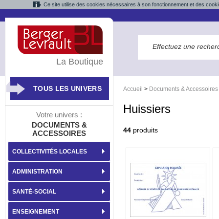
Ce site utilise des cookies nécessaires à son fonctionnement et des cooki
La Boutique
TOUS LES UNIVERS
Accueil
>
Documents & Accessoires
Huissiers
Votre univers :
DOCUMENTS &
44
produits
ACCESSOIRES
COLLECTIVITÉS LOCALES
ADMINISTRATION
SANTÉ-SOCIAL
ENSEIGNEMENT