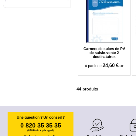
Carnets de suites de PV
de saisie-vente 2
destinataires
24,60 €
à partir de
HT
44
produits
Une question ? Un conseil ?
0 820 35 35 35
(0,20 €/min + prix appel)