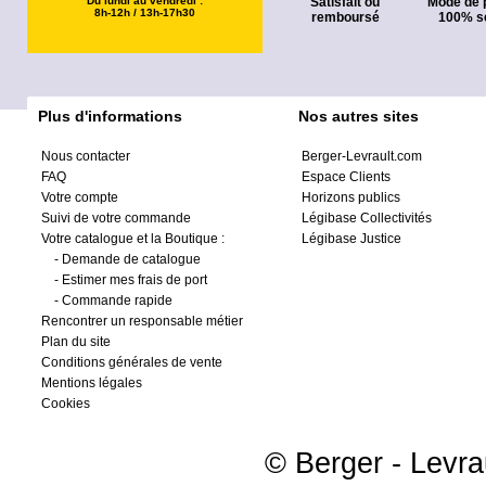
Du lundi au vendredi :
Satisfait ou
Mode de 
8h-12h / 13h-17h30
remboursé
100% s
Plus d'informations
Nos autres sites
Nous contacter
Berger-Levrault.com
FAQ
Espace Clients
Votre compte
Horizons publics
Suivi de votre commande
Légibase Collectivités
Votre catalogue et la Boutique :
Légibase Justice
-
Demande de catalogue
-
Estimer mes frais de port
-
Commande rapide
Rencontrer un responsable métier
Plan du site
Conditions générales de vente
Mentions légales
Cookies
© Berger - Levrau