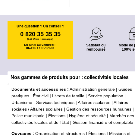
Une question ? Un conseil ?
0 820 35 35 35
(0,20 €/min + prix appel)
Du lundi au vendredi :
Satisfait ou
Mode de 
8h-12h / 13h-17h30
remboursé
100% s
Nos gammes de produits pour : collectivités locales
Documents et accessoires :
Administration générale
|
Guides
pratiques
|
État civil
|
Livrets de famille
|
Service population
|
Urbanisme - Services techniques
|
Affaires scolaires
|
Affaires
sociales / Affaires scolaires
|
Gestion des ressources humaines
|
Police municipale
|
Élections
|
Hygiène et sécurité
|
Marchés des
collectivités locales et de l'État
|
Gestion financière et comptable
Ouvrages :
Organisation et structures
|
Élections
|
Missions et