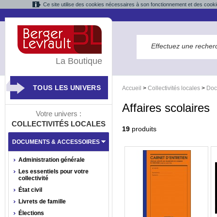
Ce site utilise des cookies nécessaires à son fonctionnement et des cooki
La Boutique
TOUS LES UNIVERS
Accueil
>
Collectivités locales
>
Doc
Affaires scolaires
Votre univers :
COLLECTIVITÉS LOCALES
19
produits
DOCUMENTS & ACCESSOIRES
Administration générale
Les essentiels pour votre
collectivité
État civil
Livrets de famille
Élections