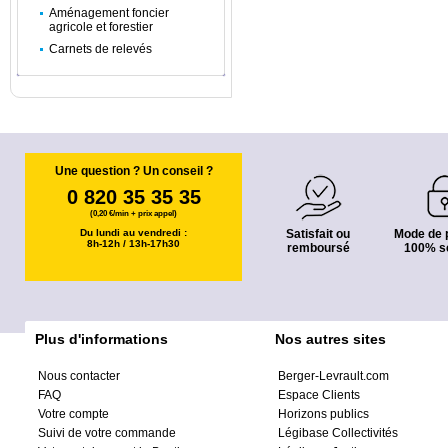
Aménagement foncier
agricole et forestier
Carnets de relevés
Une question ? Un conseil ?
0 820 35 35 35
(0,20 €/min + prix appel)
Du lundi au vendredi :
Satisfait ou
Mode de 
8h-12h / 13h-17h30
remboursé
100% s
Plus d'informations
Nos autres sites
Nous contacter
Berger-Levrault.com
FAQ
Espace Clients
Votre compte
Horizons publics
Suivi de votre commande
Légibase Collectivités