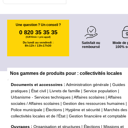
Une question ? Un conseil ?
0 820 35 35 35
(0,20 €/min + prix appel)
Du lundi au vendredi :
Satisfait ou
Mode de 
8h-12h / 13h-17h30
remboursé
100% s
Nos gammes de produits pour : collectivités locales
Documents et accessoires :
Administration générale
|
Guides
pratiques
|
État civil
|
Livrets de famille
|
Service population
|
Urbanisme - Services techniques
|
Affaires scolaires
|
Affaires
sociales / Affaires scolaires
|
Gestion des ressources humaines
|
Police municipale
|
Élections
|
Hygiène et sécurité
|
Marchés des
collectivités locales et de l'État
|
Gestion financière et comptable
Ouvrages :
Organisation et structures
|
Élections
|
Missions et