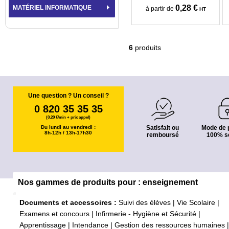
0,28 €
MATÉRIEL INFORMATIQUE
à partir de
HT
6
produits
Une question ? Un conseil ?
0 820 35 35 35
(0,20 €/min + prix appel)
Du lundi au vendredi :
Satisfait ou
Mode de 
8h-12h / 13h-17h30
remboursé
100% s
Nos gammes de produits pour : enseignement
Documents et accessoires :
Suivi des élèves
|
Vie Scolaire
|
Examens et concours
|
Infirmerie - Hygiène et Sécurité
|
Apprentissage
|
Intendance
|
Gestion des ressources humaines
|