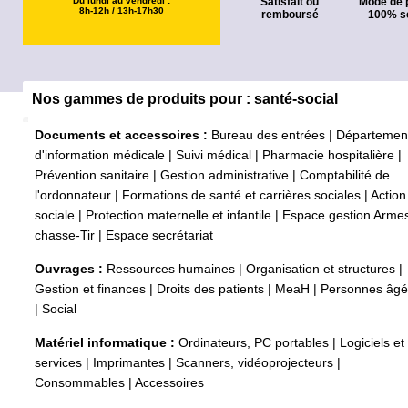
Du lundi au vendredi :
Satisfait ou
Mode de 
8h-12h / 13h-17h30
remboursé
100% s
Nos gammes de produits pour : santé-social
Documents et accessoires :
Bureau des entrées
|
Départemen
d'information médicale
|
Suivi médical
|
Pharmacie hospitalière
|
Prévention sanitaire
|
Gestion administrative
|
Comptabilité de
l'ordonnateur
|
Formations de santé et carrières sociales
|
Action
sociale
|
Protection maternelle et infantile
|
Espace gestion Arme
chasse-Tir
|
Espace secrétariat
Ouvrages :
Ressources humaines
|
Organisation et structures
|
Gestion et finances
|
Droits des patients
|
MeaH
|
Personnes âg
|
Social
Matériel informatique :
Ordinateurs, PC portables
|
Logiciels et
services
|
Imprimantes
|
Scanners, vidéoprojecteurs
|
Consommables
|
Accessoires