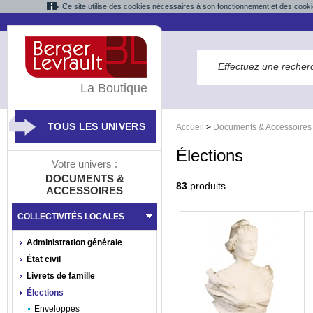
Ce site utilise des cookies nécessaires à son fonctionnement et des cooki
La Boutique
TOUS LES UNIVERS
Accueil
>
Documents & Accessoires
Élections
Votre univers :
DOCUMENTS &
83
produits
ACCESSOIRES
COLLECTIVITÉS LOCALES
Administration générale
État civil
Livrets de famille
Élections
Enveloppes