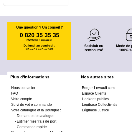
Une question ? Un conseil ?
0 820 35 35 35
(0,20 €/min + prix appel)
Du lundi au vendredi :
Satisfait ou
Mode de 
8h-12h / 13h-17h30
remboursé
100% s
Plus d'informations
Nos autres sites
Nous contacter
Berger-Levrault.com
FAQ
Espace Clients
Votre compte
Horizons publics
Suivi de votre commande
Légibase Collectivités
Votre catalogue et la Boutique :
Légibase Justice
-
Demande de catalogue
-
Estimer mes frais de port
-
Commande rapide