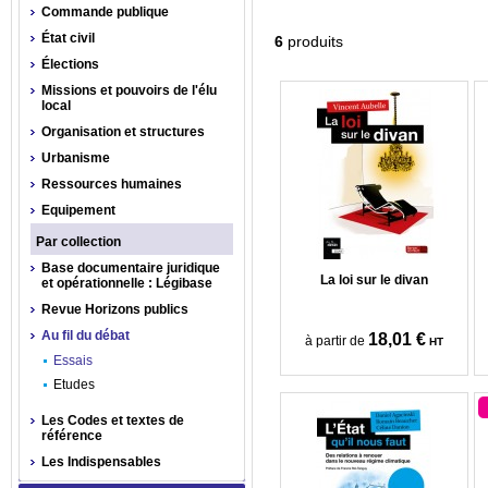
Commande publique
État civil
6
produits
Élections
Missions et pouvoirs de l'élu
local
Organisation et structures
Urbanisme
Ressources humaines
Equipement
Par collection
Base documentaire juridique
La loi sur le divan
et opérationnelle : Légibase
Revue Horizons publics
Au fil du débat
18,01 €
à partir de
HT
Essais
Etudes
Les Codes et textes de
référence
Les Indispensables