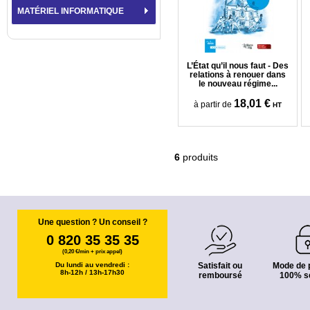
MATÉRIEL INFORMATIQUE
L’État qu’il nous faut - Des
relations à renouer dans
le nouveau régime...
18,01 €
à partir de
HT
6
produits
Une question ? Un conseil ?
0 820 35 35 35
(0,20 €/min + prix appel)
Du lundi au vendredi :
Satisfait ou
Mode de 
8h-12h / 13h-17h30
remboursé
100% s