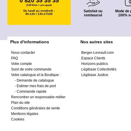
0 820 35 35 35
(0,20 €/min + prix appel)
Du lundi au vendredi :
Satisfait ou
Mode de 
8h-12h / 13h-17h30
remboursé
100% s
Plus d'informations
Nos autres sites
Nous contacter
Berger-Levrault.com
FAQ
Espace Clients
Votre compte
Horizons publics
Suivi de votre commande
Légibase Collectivités
Votre catalogue et la Boutique :
Légibase Justice
-
Demande de catalogue
-
Estimer mes frais de port
-
Commande rapide
Rencontrer un responsable métier
Plan du site
Conditions générales de vente
Mentions légales
Cookies