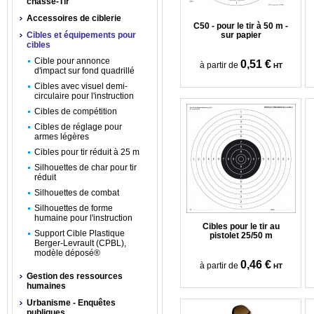
chasse-Tir
Accessoires de ciblerie
C50 - pour le tir à 50 m -
Cibles et équipements pour
sur papier
cibles
Cible pour annonce
0,51 €
à partir de
HT
d'impact sur fond quadrillé
Cibles avec visuel demi-
circulaire pour l'instruction
Cibles de compétition
Cibles de réglage pour
armes légères
Cibles pour tir réduit à 25 m
Silhouettes de char pour tir
réduit
Silhouettes de combat
Silhouettes de forme
humaine pour l'instruction
Cibles pour le tir au
Support Cible Plastique
pistolet 25/50 m
Berger-Levrault (CPBL),
modèle déposé®
0,46 €
à partir de
HT
Gestion des ressources
humaines
Urbanisme - Enquêtes
publiques