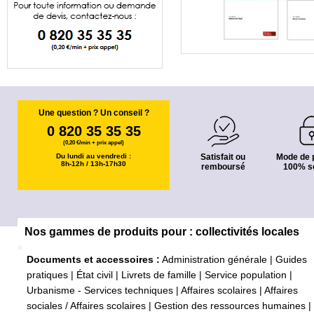
Une question ? Un conseil ?
0 820 35 35 35
(0,20 €/min + prix appel)
Du lundi au vendredi :
Satisfait ou
Mode de 
8h-12h / 13h-17h30
remboursé
100% s
Nos gammes de produits pour : collectivités locales
Documents et accessoires :
Administration générale
|
Guides
pratiques
|
État civil
|
Livrets de famille
|
Service population
|
Urbanisme - Services techniques
|
Affaires scolaires
|
Affaires
sociales / Affaires scolaires
|
Gestion des ressources humaines
|