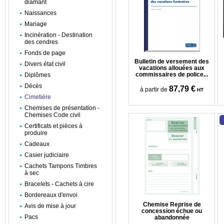
diamant
Naissances
Mariage
Incinération - Destination
des cendres
Fonds de page
Bulletin de versement des
Divers état civil
vacations allouées aux
commissaires de police...
Diplômes
Décès
87,79 €
à partir de
HT
Cimetière
Chemises de présentation -
Chemises Code civil
Certificats et pièces à
produire
Cadeaux
Casier judiciaire
Cachets Tampons Timbres
à sec
Bracelets - Cachets à cire
Bordereaux d'envoi
Chemise Reprise de
Avis de mise à jour
concession échue ou
Pacs
abandonnée