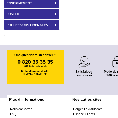
ENSEIGNEMENT
JUSTICE
PROFESSIONS LIBÉRALES
Une question ? Un conseil ?
0 820 35 35 35
(0,20 €/min + prix appel)
Du lundi au vendredi :
Satisfait ou
Mode de 
8h-12h / 13h-17h30
remboursé
100% s
Plus d'informations
Nos autres sites
Nous contacter
Berger-Levrault.com
FAQ
Espace Clients