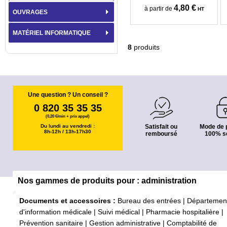
4,80 €
à partir de
HT
OUVRAGES
MATÉRIEL INFORMATIQUE
8
produits
Une question ? Un conseil ?
0 820 35 35 35
(0,20 €/min + prix appel)
Du lundi au vendredi :
Satisfait ou
Mode de 
8h-12h / 13h-17h30
remboursé
100% s
Nos gammes de produits pour : administration
Documents et accessoires :
Bureau des entrées
|
Départemen
d'information médicale
|
Suivi médical
|
Pharmacie hospitalière
|
Prévention sanitaire
|
Gestion administrative
|
Comptabilité de