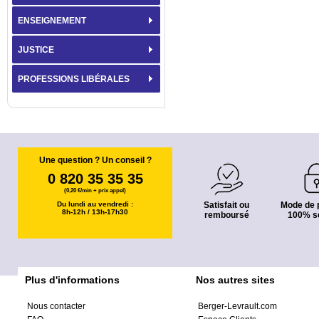
ENSEIGNEMENT
JUSTICE
PROFESSIONS LIBÉRALES
Une question ? Un conseil ?
0 820 35 35 35
(0,20 €/min + prix appel)
Du lundi au vendredi :
Satisfait ou
Mode de 
8h-12h / 13h-17h30
remboursé
100% s
Plus d'informations
Nos autres sites
Nous contacter
Berger-Levrault.com