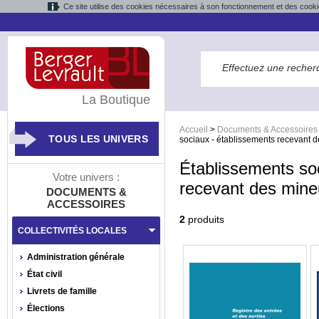
Ce site utilise des cookies nécessaires à son fonctionnement et des cooki
La Boutique
Accueil
>
Documents & Accessoires
TOUS LES UNIVERS
sociaux - établissements recevant 
Établissements so
Votre univers :
recevant des mine
DOCUMENTS &
ACCESSOIRES
2
produits
COLLECTIVITÉS LOCALES
Administration générale
État civil
Livrets de famille
Élections