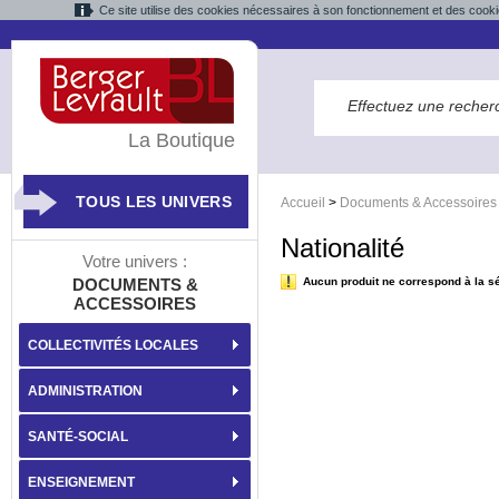
Ce site utilise des cookies nécessaires à son fonctionnement et des cooki
La Boutique
TOUS LES UNIVERS
Accueil
>
Documents & Accessoires
Nationalité
Votre univers :
DOCUMENTS &
Aucun produit ne correspond à la sé
ACCESSOIRES
COLLECTIVITÉS LOCALES
ADMINISTRATION
SANTÉ-SOCIAL
ENSEIGNEMENT