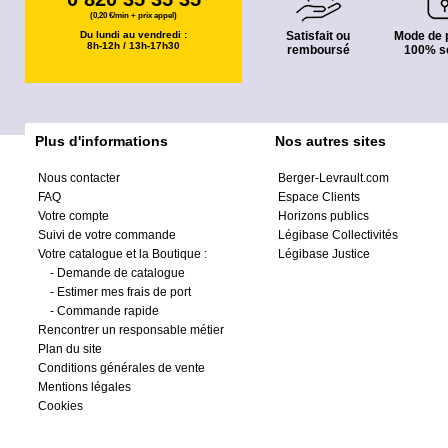
(0,20 €/min + prix appel)
Du lundi au vendredi :
Satisfait ou
Mode de 
8h-12h / 13h-17h30
remboursé
100% s
Plus d'informations
Nos autres sites
Nous contacter
Berger-Levrault.com
FAQ
Espace Clients
Votre compte
Horizons publics
Suivi de votre commande
Légibase Collectivités
Votre catalogue et la Boutique :
Légibase Justice
-
Demande de catalogue
-
Estimer mes frais de port
-
Commande rapide
Rencontrer un responsable métier
Plan du site
Conditions générales de vente
Mentions légales
Cookies