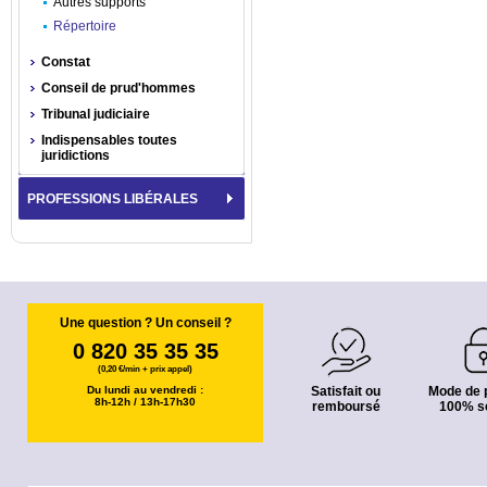
Autres supports
Répertoire
Constat
Conseil de prud'hommes
Tribunal judiciaire
Indispensables toutes
juridictions
PROFESSIONS LIBÉRALES
Une question ? Un conseil ?
0 820 35 35 35
(0,20 €/min + prix appel)
Du lundi au vendredi :
Satisfait ou
Mode de 
8h-12h / 13h-17h30
remboursé
100% s