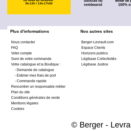
Du lundi au vendredi :
Satisfait ou
Mode de 
8h-12h / 13h-17h30
remboursé
100% s
Plus d'informations
Nos autres sites
Nous contacter
Berger-Levrault.com
FAQ
Espace Clients
Votre compte
Horizons publics
Suivi de votre commande
Légibase Collectivités
Votre catalogue et la Boutique :
Légibase Justice
-
Demande de catalogue
-
Estimer mes frais de port
-
Commande rapide
Rencontrer un responsable métier
Plan du site
Conditions générales de vente
Mentions légales
Cookies
© Berger - Levrau