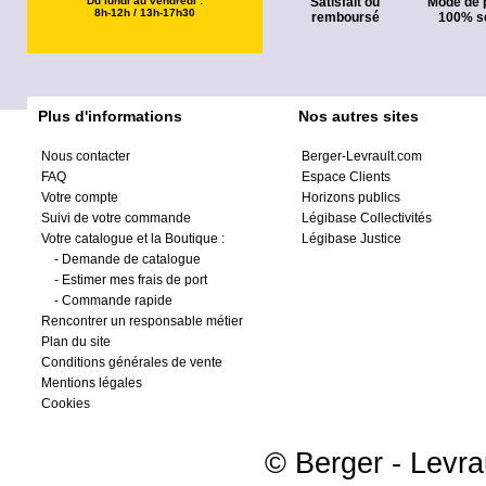
Du lundi au vendredi :
Satisfait ou
Mode de 
8h-12h / 13h-17h30
remboursé
100% s
Plus d'informations
Nos autres sites
Nous contacter
Berger-Levrault.com
FAQ
Espace Clients
Votre compte
Horizons publics
Suivi de votre commande
Légibase Collectivités
Votre catalogue et la Boutique :
Légibase Justice
-
Demande de catalogue
-
Estimer mes frais de port
-
Commande rapide
Rencontrer un responsable métier
Plan du site
Conditions générales de vente
Mentions légales
Cookies
© Berger - Levrau