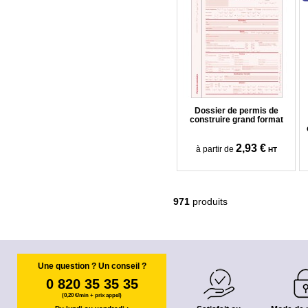
Dossier de permis de
construire grand format
2,93 €
à partir de
HT
971
produits
Une question ? Un conseil ?
0 820 35 35 35
(0,20 €/min + prix appel)