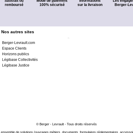
Satisfait ou
Mode de paiement
Informations
Les engage
remboursé
100% sécurisé
sur la livraison
Berger-Lev
Nos autres sites
Berger-Levrault.com
Espace Clients
Horizons publics
Légibase Collectivités
Légibase Justice
© Berger - Levrault - Tous droits réservés
ensemble de solutions (ouvrages métiers, documents, formulaires réglementaires, accessoire