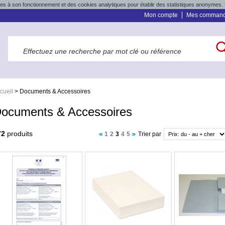
res à son fonctionnement et des cookies analytiques pour établir des statistiques anonymes. 
Mon compte
Mes comman
cueil
>
Documents & Accessoires
ocuments & Accessoires
72
produits
1
2
3
4
5
Trier par