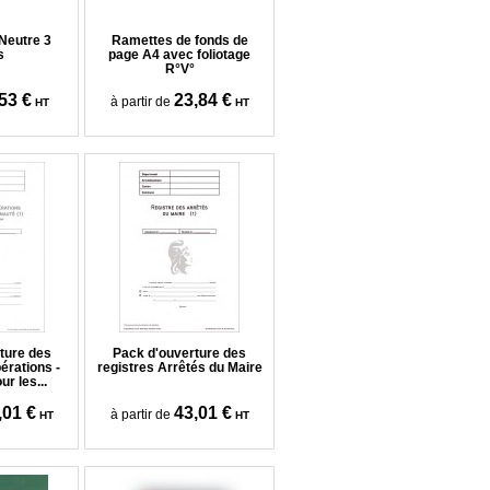
Neutre 3
Ramettes de fonds de
s
page A4 avec foliotage
R°V°
53 €
23,84 €
à partir de
HT
HT
ture des
Pack d'ouverture des
érations -
registres Arrêtés du Maire
r les...
,01 €
43,01 €
à partir de
HT
HT