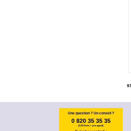
9
Une question ? Un conseil ?
0 820 35 35 35
(0,20 €/min + prix appel)