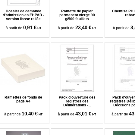
Dossier de demande
Ramette de papier
Chemise PH 
d'admission en EHPAD -
permanent vierge 90
rabat
version liasse reliée
g/500 feuillets
0,91 €
23,40 €
3,
à partir de
à partir de
à partir de
HT
HT
Ramettes de fonds de
Pack d'ouverture des
Pack d'ouver
page A4
registres des
registres Délib
Délibérations -...
Décisions pou
10,40 €
43,01 €
43
à partir de
à partir de
à partir de
HT
HT