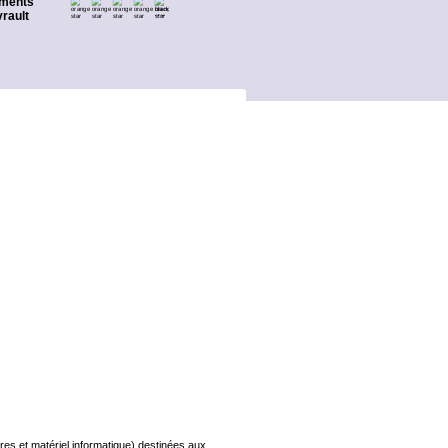
ments
rault
s et matériel informatique) destinées aux