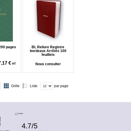
 200 pages
BL Reliure Registre
bordeaux Arrêtés 100
feuillets
,17 €
HT
Nous consulter
Grille
Liste
par page
4.7
/
5