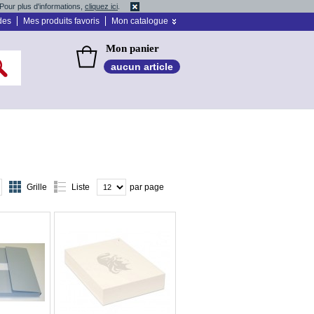
Pour plus d'informations,
cliquez ici
.
des
Mes produits favoris
Mon catalogue
Mon panier
aucun article
Grille
Liste
par page