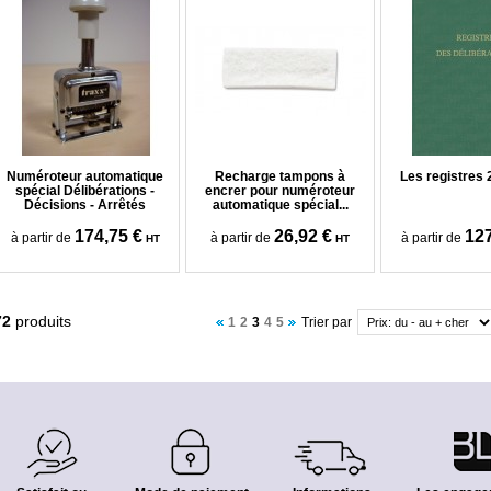
Numéroteur automatique
Recharge tampons à
Les registres
spécial Délibérations -
encrer pour numéroteur
Décisions - Arrêtés
automatique spécial...
174,75 €
26,92 €
127
à partir de
à partir de
à partir de
HT
HT
72
produits
1
2
3
4
5
Trier par