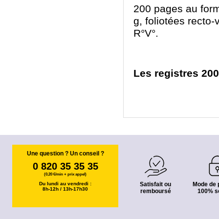
200 pages au form
g, foliotées recto-
R°V°.
Les registres 200
Une question ? Un conseil ?
0 820 35 35 35
(0,20 €/min + prix appel)
Du lundi au vendredi :
Satisfait ou
Mode de 
8h-12h / 13h-17h30
remboursé
100% s