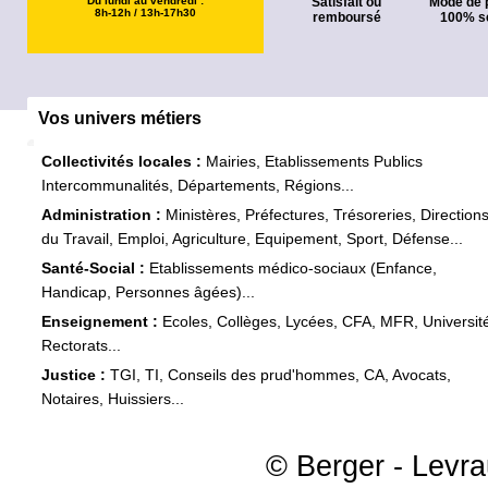
Du lundi au vendredi :
Satisfait ou
Mode de 
8h-12h / 13h-17h30
remboursé
100% s
Vos univers métiers
Collectivités locales :
Mairies, Etablissements Publics
Intercommunalités, Départements, Régions...
Administration :
Ministères, Préfectures, Trésoreries, Direction
du Travail, Emploi, Agriculture, Equipement, Sport, Défense...
Santé-Social :
Etablissements médico-sociaux (Enfance,
Handicap, Personnes âgées)...
Enseignement :
Ecoles, Collèges, Lycées, CFA, MFR, Universit
Rectorats...
Justice :
TGI, TI, Conseils des prud'hommes, CA, Avocats,
Notaires, Huissiers...
© Berger - Levrau