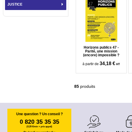
JUSTICE
Horizons publics 47 -
Parité, une mission
(encore) impossible ?
34,18 €
à partir de
HT
85
produits
Une question ? Un conseil ?
0 820 35 35 35
(0,20 €/min + prix appel)