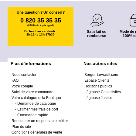
Une question ? Un conseil ?
0 820 35 35 35
(0,20 €/min + prix appel)
Du lundi au vendredi :
Satisfait ou
Mode de 
8h-12h / 13h-17h30
remboursé
100% s
Plus d'informations
Nos autres sites
Nous contacter
Berger-Levrault.com
FAQ
Espace Clients
Votre compte
Horizons publics
Suivi de votre commande
Légibase Collectivités
Votre catalogue et la Boutique :
Légibase Justice
-
Demande de catalogue
-
Estimer mes frais de port
-
Commande rapide
Rencontrer un responsable métier
Plan du site
Conditions générales de vente