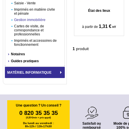
Saisie - Vente
Imprimés en matière civile
État des lieux
et pénale
Gestion immobilière
1,31 €
Cartes de visite, de
à partir de
HT
correspondance et
professionnelles
Imprimés et accessoires de
fonctionnement
1
produit
Notaires
Guides pratiques
MATÉRIEL INFORMATIQUE
Une question ? Un conseil ?
0 820 35 35 35
(0,20 €/min + prix appel)
Du lundi au vendredi :
Satisfait ou
Mode de 
8h-12h / 13h-17h30
remboursé
100% s