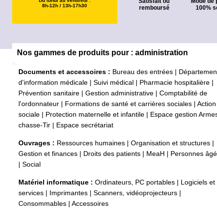
Du lundi au vendredi :
Satisfait ou
Mode de 
8h-12h / 13h-17h30
remboursé
100% s
Nos gammes de produits pour : administration
Documents et accessoires :
Bureau des entrées
|
Départemen
d'information médicale
|
Suivi médical
|
Pharmacie hospitalière
|
Prévention sanitaire
|
Gestion administrative
|
Comptabilité de
l'ordonnateur
|
Formations de santé et carrières sociales
|
Action
sociale
|
Protection maternelle et infantile
|
Espace gestion Arme
chasse-Tir
|
Espace secrétariat
Ouvrages :
Ressources humaines
|
Organisation et structures
|
Gestion et finances
|
Droits des patients
|
MeaH
|
Personnes âg
|
Social
Matériel informatique :
Ordinateurs, PC portables
|
Logiciels et
services
|
Imprimantes
|
Scanners, vidéoprojecteurs
|
Consommables
|
Accessoires