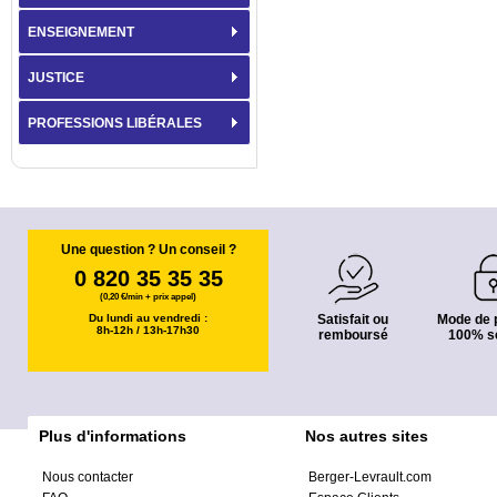
ENSEIGNEMENT
JUSTICE
PROFESSIONS LIBÉRALES
Une question ? Un conseil ?
0 820 35 35 35
(0,20 €/min + prix appel)
Du lundi au vendredi :
Satisfait ou
Mode de 
8h-12h / 13h-17h30
remboursé
100% s
Plus d'informations
Nos autres sites
Nous contacter
Berger-Levrault.com