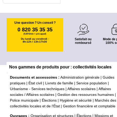
Une question ? Un conseil ?
0 820 35 35 35
(0,20 €/min + prix appel)
Du lundi au vendredi :
Satisfait ou
Mode de 
8h-12h / 13h-17h30
remboursé
100% s
Nos gammes de produits pour : collectivités locales
Documents et accessoires :
Administration générale
|
Guides
pratiques
|
État civil
|
Livrets de famille
|
Service population
|
Urbanisme - Services techniques
|
Affaires scolaires
|
Affaires
sociales / Affaires scolaires
|
Gestion des ressources humaines
|
Police municipale
|
Élections
|
Hygiène et sécurité
|
Marchés des
collectivités locales et de l'État
|
Gestion financière et comptable
Ouvrages :
Organisation et structures
|
Élections
|
Missions et