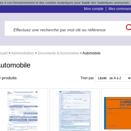
res à son fonctionnement et des cookies analytiques pour établir des statistiques anonymes. 
Mon compte
Mes comman
cueil
>
Administration
>
Documents & Accessoires
>
Automobile
utomobile
0
produits
Trier par