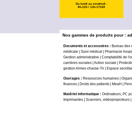
Du lundi au vendredi :
8h-12h / 13h-17h30
Nos gammes de produits pour : ad
Documents et accessoires :
Bureau des 
médicale
|
Suivi médical
|
Pharmacie hospit
Gestion administrative
|
Comptabilité de l'
carrières sociales
|
Action sociale
|
Protecti
gestion Armes-chasse-Tir
|
Espace secrétar
Ouvrages :
Ressources humaines
|
Organi
finances
|
Droits des patients
|
MeaH
|
Pers
Matériel informatique :
Ordinateurs, PC po
Imprimantes
|
Scanners, vidéoprojecteurs