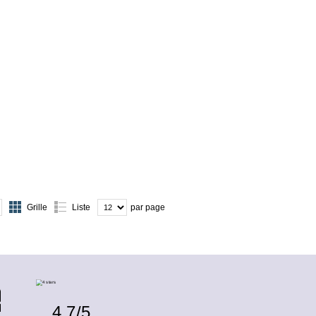
Grille
Liste
par page
4.7
/
5