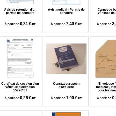
Avis de rétention d'un
Avis médical - Permis de
Carnet de b
permis de conduire
conduire
véhicule de
0,31 €
7,40 €
3,
à partir de
à partir de
à partir de
HT
HT
Certificat de cession d'un
Constat européen
Enveloppe 
véhicule d'occasion
d'accident
médical", ins
15776*01
pour les méd
0,26 €
1,00 €
0,
à partir de
à partir de
à partir de
HT
HT