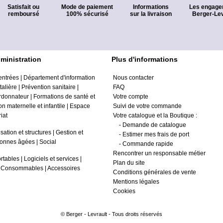
Satisfait ou
Mode de paiement
Informations
Les engage
remboursé
100% sécurisé
sur la livraison
Berger-Lev
ministration
Plus d'informations
entrées
|
Département d'information
Nous contacter
alière
|
Prévention sanitaire
|
FAQ
ordonnateur
|
Formations de santé et
Votre compte
on maternelle et infantile
|
Espace
Suivi de votre commande
iat
Votre catalogue et la Boutique :
-
Demande de catalogue
sation et structures
|
Gestion et
-
Estimer mes frais de port
onnes âgées
|
Social
-
Commande rapide
Rencontrer un responsable métier
rtables
|
Logiciels et services
|
Plan du site
|
Consommables
|
Accessoires
Conditions générales de vente
Mentions légales
Cookies
© Berger - Levrault - Tous droits réservés