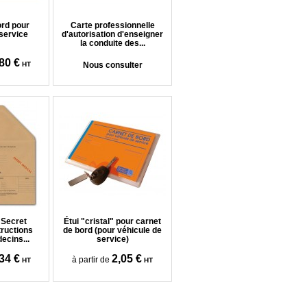
ord pour
Carte professionnelle
 service
d'autorisation d'enseigner
la conduite des...
80 €
HT
Nous consulter
"Secret
Étui "cristal" pour carnet
tructions
de bord (pour véhicule de
ecins...
service)
34 €
2,05 €
à partir de
HT
HT