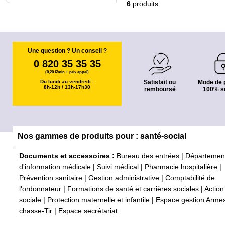
6
produits
Une question ? Un conseil ?
0 820 35 35 35
(0,20 €/min + prix appel)
Du lundi au vendredi :
Satisfait ou
Mode de 
8h-12h / 13h-17h30
remboursé
100% s
Nos gammes de produits pour : santé-social
Documents et accessoires :
Bureau des entrées
|
Départemen
d'information médicale
|
Suivi médical
|
Pharmacie hospitalière
|
Prévention sanitaire
|
Gestion administrative
|
Comptabilité de
l'ordonnateur
|
Formations de santé et carrières sociales
|
Action
sociale
|
Protection maternelle et infantile
|
Espace gestion Arme
chasse-Tir
|
Espace secrétariat