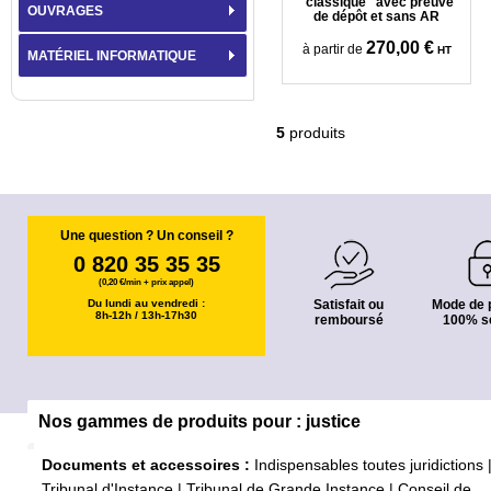
"classique" avec preuve
OUVRAGES
de dépôt et sans AR
270,00 €
à partir de
HT
MATÉRIEL INFORMATIQUE
5
produits
Une question ? Un conseil ?
0 820 35 35 35
(0,20 €/min + prix appel)
Du lundi au vendredi :
Satisfait ou
Mode de 
8h-12h / 13h-17h30
remboursé
100% s
Nos gammes de produits pour : justice
Documents et accessoires :
Indispensables toutes juridictions
Tribunal d'Instance
|
Tribunal de Grande Instance
|
Conseil de