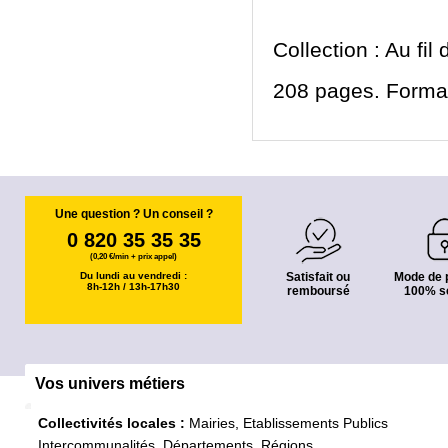
Collection : Au fil
208 pages. Format
Une question ? Un conseil ?
0 820 35 35 35
(0,20 €/min + prix appel)
Du lundi au vendredi :
Satisfait ou
Mode de 
8h-12h / 13h-17h30
remboursé
100% s
Vos univers métiers
Collectivités locales :
Mairies, Etablissements Publics
Intercommunalités, Départements, Régions...