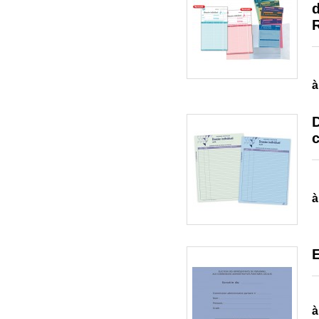
d
à
D
à
E
à