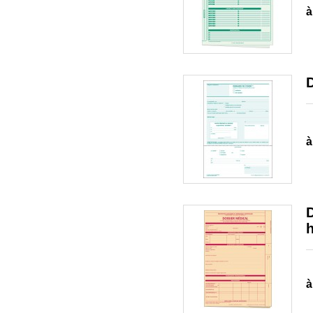
à
à
D
h
à