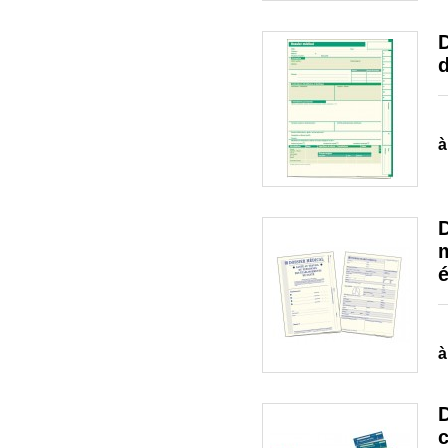
D
d
à
D
m
é
à
D