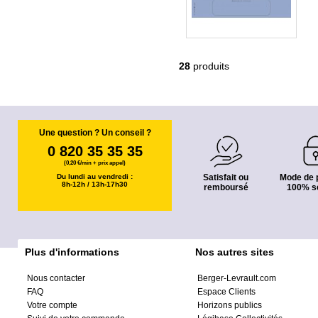
28
produits
Une question ? Un conseil ?
0 820 35 35 35
(0,20 €/min + prix appel)
Du lundi au vendredi :
Satisfait ou
Mode de 
8h-12h / 13h-17h30
remboursé
100% s
Plus d'informations
Nos autres sites
Nous contacter
Berger-Levrault.com
FAQ
Espace Clients
Votre compte
Horizons publics