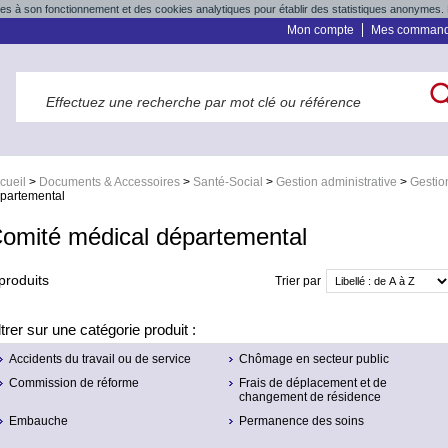
res à son fonctionnement et des cookies analytiques pour établir des statistiques anonymes. 
Mon compte
Mes comman
cueil
>
Documents & Accessoires
>
Santé-Social
>
Gestion administrative
>
Gestio
partemental
omité médical départemental
produits
Trier par
ltrer sur une catégorie produit :
Accidents du travail ou de service
Chômage en secteur public
Commission de réforme
Frais de déplacement et de
changement de résidence
Embauche
Permanence des soins