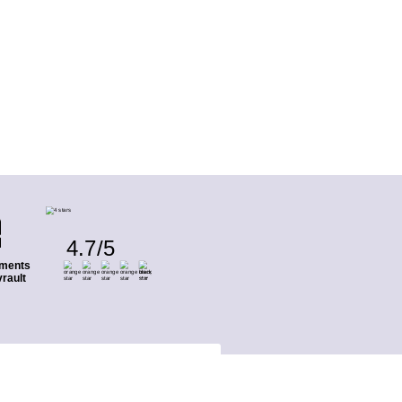
4.7
/
5
ments
rault