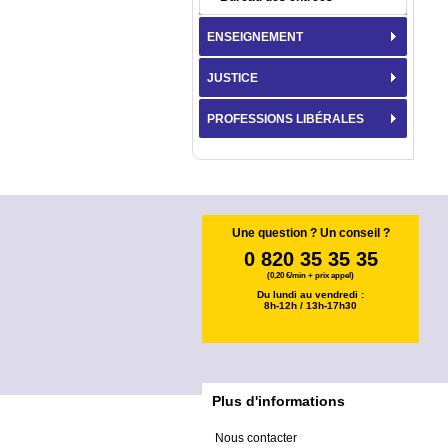
ENSEIGNEMENT
JUSTICE
PROFESSIONS LIBÉRALES
Une question ? Un conseil ?
0 820 35 35 35
(0,20 €/min + prix appel)
Du lundi au vendredi :
8h-12h / 13h-17h30
Plus d'informations
Nous contacter