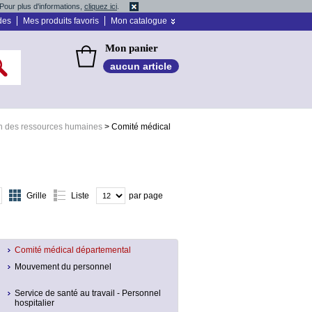
Pour plus d'informations,
cliquez ici
.
des
Mes produits favoris
Mon catalogue
Mon panier
aucun article
n des ressources humaines
>
Comité médical
Grille
Liste
par page
Comité médical départemental
Mouvement du personnel
Service de santé au travail - Personnel
hospitalier