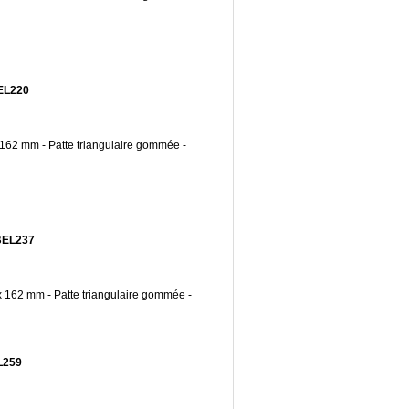
BEL220
x 162 mm - Patte triangulaire gommée -
0BEL237
 x 162 mm - Patte triangulaire gommée -
EL259