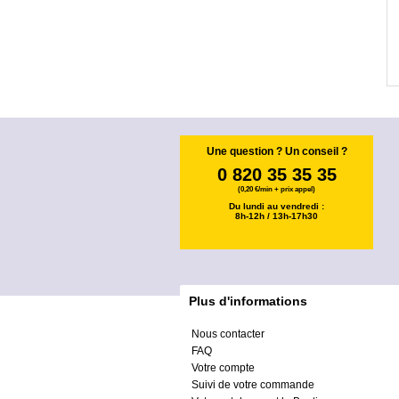
Une question ? Un conseil ?
0 820 35 35 35
(0,20 €/min + prix appel)
Du lundi au vendredi :
8h-12h / 13h-17h30
Plus d'informations
Nous contacter
FAQ
Votre compte
Suivi de votre commande