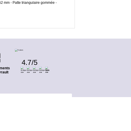
162 mm - Patte triangulaire gommée -
4.7
/
5
ments
rault