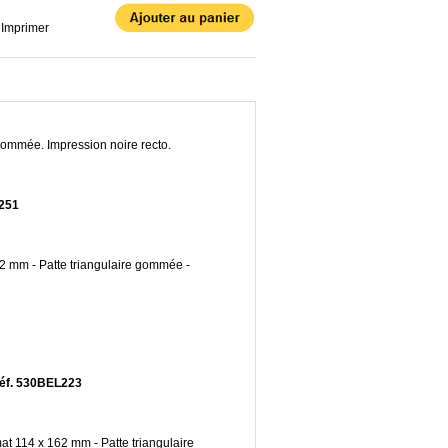
Imprimer
 gommée. Impression noire recto.
L251
62 mm - Patte triangulaire gommée -
 Réf. 530BEL223
mat 114 x 162 mm - Patte triangulaire