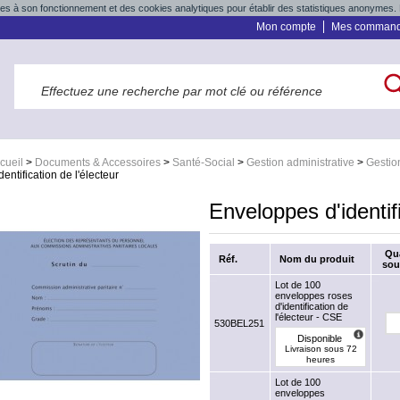
res à son fonctionnement et des cookies analytiques pour établir des statistiques anonymes. 
Mon compte
Mes comman
cueil
>
Documents & Accessoires
>
Santé-Social
>
Gestion administrative
>
Gestio
identification de l'électeur
Enveloppes d'identifi
Qu
Réf.
Nom du produit
sou
Lot de 100
enveloppes roses
d'identification de
l'électeur - CSE
530BEL251
Disponible
Livraison sous 72
heures
Lot de 100
enveloppes