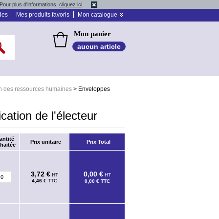
Pour plus d'informations,
cliquez ici
.
des
Mes produits favoris
Mon catalogue
Mon panier
aucun article
n des ressources humaines
>
Enveloppes
cation de l'électeur
antité
Prix unitaire
Prix Total
haitée
3,72 €
0,00 €
HT
HT
4,46 €
TTC
0,00 €
TTC