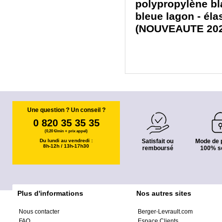
polypropylène bl
bleue lagon - éla
(NOUVEAUTE 2024
Une question ? Un conseil ?
0 820 35 35 35
(0,20 €/min + prix appel)
Du lundi au vendredi :
Satisfait ou
Mode de 
8h-12h / 13h-17h30
remboursé
100% s
Plus d'informations
Nos autres sites
Nous contacter
Berger-Levrault.com
FAQ
Espace Clients