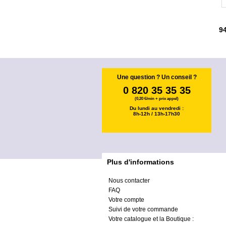
9
Une question ? Un conseil ?
0 820 35 35 35
(0,20 €/min + prix appel)
Du lundi au vendredi :
8h-12h / 13h-17h30
Plus d'informations
Nous contacter
FAQ
Votre compte
Suivi de votre commande
Votre catalogue et la Boutique :