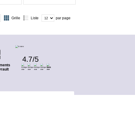
Grille
Liste
par page
4.7
/
5
ments
rault