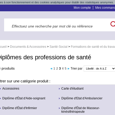
res à son fonctionnement et des cookies analytiques pour établir des statistiques anonymes. 
Mon compte
Mes comman
cueil
>
Documents & Accessoires
>
Santé-Social
>
Formations de santé et du travai
iplômes des professions de santé
4
produits
1
2
3
4
5
Trier par
ltrer sur une catégorie produit :
Accessoires
Carte d'étudiant
Diplôme d'État d'Aide-soignant
Diplôme d'Etat d'Ambulancier
Diplôme d'État d'Infirmier
Diplôme d'État de Masseur-
kinésithérapeute