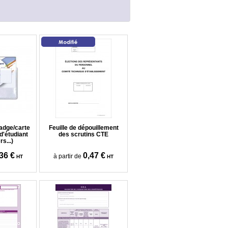
badge/carte
Feuille de dépouillement
d'étudiant
des scrutins CTE
s...)
36 €
0,47 €
à partir de
HT
HT