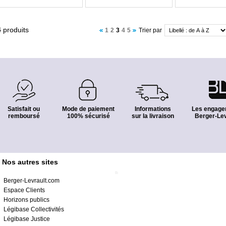
4
produits
1
2
3
4
5
Trier par
Satisfait ou
Mode de paiement
Informations
Les engage
remboursé
100% sécurisé
sur la livraison
Berger-Lev
Nos autres sites
Berger-Levrault.com
Espace Clients
Horizons publics
Légibase Collectivités
Légibase Justice