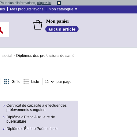
Pour plus d'informations,
cliquez ici
.
des
Mes produits favoris
Mon catalogue
Mon panier
aucun article
l social
>
Diplômes des professions de santé
Grille
Liste
par page
Certificat de capacité à effectuer des
prélèvements sanguins
Diplôme d'État d'Auxiliaire de
puériculture
Diplôme d'État de Puéricultrice