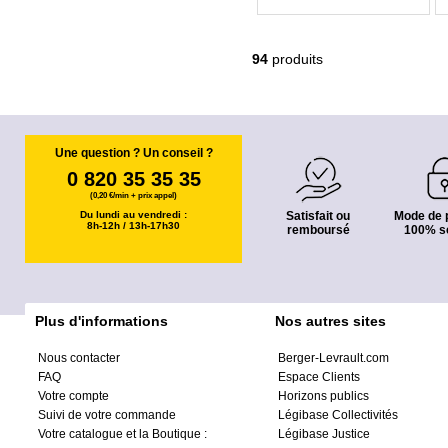
94
produits
Une question ? Un conseil ?
0 820 35 35 35
(0,20 €/min + prix appel)
Du lundi au vendredi :
Satisfait ou
Mode de 
8h-12h / 13h-17h30
remboursé
100% s
Plus d'informations
Nos autres sites
Nous contacter
Berger-Levrault.com
FAQ
Espace Clients
Votre compte
Horizons publics
Suivi de votre commande
Légibase Collectivités
Votre catalogue et la Boutique :
Légibase Justice