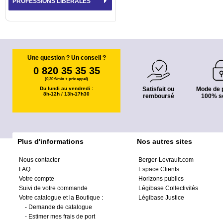
PROFESSIONS LIBÉRALES
Une question ? Un conseil ?
0 820 35 35 35
(0,20 €/min + prix appel)
Du lundi au vendredi :
Satisfait ou
Mode de 
8h-12h / 13h-17h30
remboursé
100% s
Plus d'informations
Nos autres sites
Nous contacter
Berger-Levrault.com
FAQ
Espace Clients
Votre compte
Horizons publics
Suivi de votre commande
Légibase Collectivités
Votre catalogue et la Boutique :
Légibase Justice
-
Demande de catalogue
-
Estimer mes frais de port