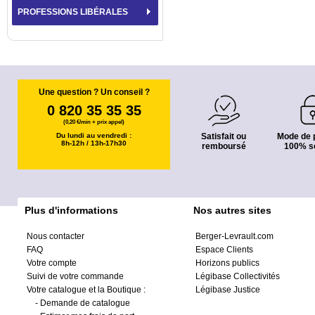
PROFESSIONS LIBÉRALES
Une question ? Un conseil ?
0 820 35 35 35
(0,20 €/min + prix appel)
Du lundi au vendredi :
Satisfait ou
Mode de 
8h-12h / 13h-17h30
remboursé
100% s
Plus d'informations
Nos autres sites
Nous contacter
Berger-Levrault.com
FAQ
Espace Clients
Votre compte
Horizons publics
Suivi de votre commande
Légibase Collectivités
Votre catalogue et la Boutique :
Légibase Justice
-
Demande de catalogue