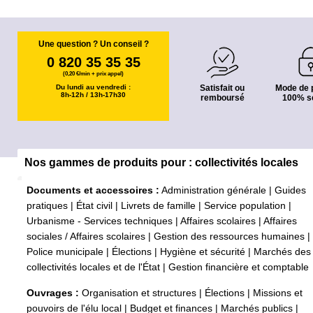
Une question ? Un conseil ?
0 820 35 35 35
(0,20 €/min + prix appel)
Du lundi au vendredi :
Satisfait ou
Mode de 
8h-12h / 13h-17h30
remboursé
100% s
Nos gammes de produits pour : collectivités locales
Documents et accessoires :
Administration générale
|
Guides
pratiques
|
État civil
|
Livrets de famille
|
Service population
|
Urbanisme - Services techniques
|
Affaires scolaires
|
Affaires
sociales / Affaires scolaires
|
Gestion des ressources humaines
|
Police municipale
|
Élections
|
Hygiène et sécurité
|
Marchés des
collectivités locales et de l'État
|
Gestion financière et comptable
Ouvrages :
Organisation et structures
|
Élections
|
Missions et
pouvoirs de l'élu local
|
Budget et finances
|
Marchés publics
|