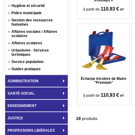
Premium »
Hygiène et sécurité
110,93 €
à partir de
HT
Police municipale
Gestion des ressources
humaines
Affaires sociales / Affaires
scolaires
Affaires scolaires
Urbanisme - Services
techniques
Service population
Guides pratiques
Écharpe tricolore de Maire
ADMINISTRATION
"Premium"
SANTÉ-SOCIAL
110,93 €
à partir de
HT
ENSEIGNEMENT
JUSTICE
18
produits
PROFESSIONS LIBÉRALES