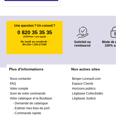
Une question ? Un conseil ?
0 820 35 35 35
(0,20 €/min + prix appel)
Du lundi au vendredi :
Satisfait ou
Mode de 
8h-12h / 13h-17h30
remboursé
100% s
Plus d'informations
Nos autres sites
Nous contacter
Berger-Levrault.com
FAQ
Espace Clients
Votre compte
Horizons publics
Suivi de votre commande
Légibase Collectivités
Votre catalogue et la Boutique :
Légibase Justice
-
Demande de catalogue
-
Estimer mes frais de port
-
Commande rapide