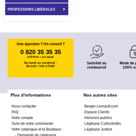
PROFESSIONS LIBÉRALES
Une question ? Un conseil ?
0 820 35 35 35
(0,20 €/min + prix appel)
Du lundi au vendredi :
Satisfait ou
Mode de 
8h-12h / 13h-17h30
remboursé
100% s
Plus d'informations
Nos autres sites
Nous contacter
Berger-Levrault.com
FAQ
Espace Clients
Votre compte
Horizons publics
Suivi de votre commande
Légibase Collectivités
Votre catalogue et la Boutique :
Légibase Justice
-
Demande de catalogue