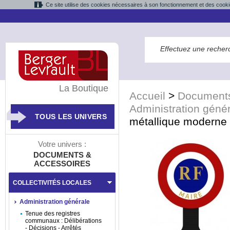
Ce site utilise des cookies nécessaires à son fonctionnement et des cooki
La Boutique
Accueil
>
Documents
Administration géné
TOUS LES UNIVERS
métallique moderne 
Votre univers :
DOCUMENTS &
ACCESSOIRES
COLLECTIVITÉS LOCALES
Administration générale
Tenue des registres
communaux : Délibérations
- Décisions - Arrêtés