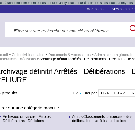
res à son fonctionnement et des cookies analytiques pour établir des statistiques anonymes. 
Mon compte
Mes comman
cueil
>
Collectivités locales
>
Documents & Accessoires
>
Administration générale
libérations - décisions
>
Archivage définitif Arrêtés - Délibérations - Décisions : l
rchivage définitif Arrêtés - Délibérations - 
RELIURE
5
produits
1
2
Trier par
ltrer sur une catégorie produit :
Archivage provisoire : Arrêtés -
Autres Classements temporaires des
Délibérations - Décisions
délibérations, arrêtés et décisions