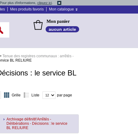
Pour plus d'informations,
cliquez ici
.
des
Mes produits favoris
Mon catalogue
Mon panier
aucun article
>
Tenue des registres communaux : arrêtés -
e service BL RELIURE
Décisions : le service BL
Grille
Liste
par page
Archivage définitif Arrêtés -
Délibérations - Décisions : le service
BL RELIURE