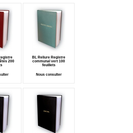
Registre
BL Reliure Registre
êtés 200
communal vert 100
ts
feuillets
ulter
Nous consulter