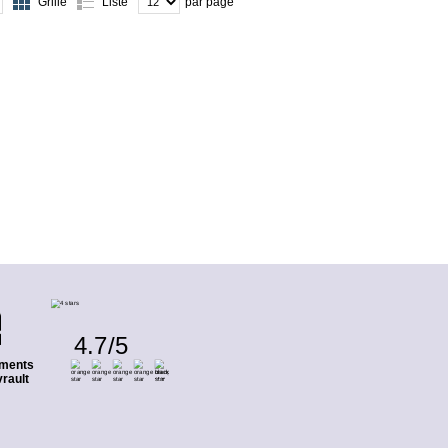
Grille
Liste
par page
4.7
/
5
ments
rault