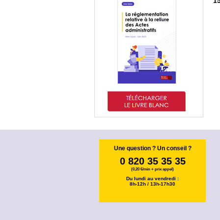
1
Une question ? Un conseil ?
0 820 35 35 35
(0,20 €/min + prix appel)
Du lundi au vendredi :
8h-12h / 13h-17h30