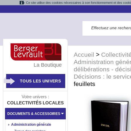
Ce site utilise des cookies nécessaires à son fonctionnement et des cooki
Accueil
>
Collectivit
Administration géné
La Boutique
délibérations - décis
Décisions : le serv
TOUS LES UNIVERS
feuillets
Votre univers :
COLLECTIVITÉS LOCALES
DOCUMENTS & ACCESSOIRES
Administration générale