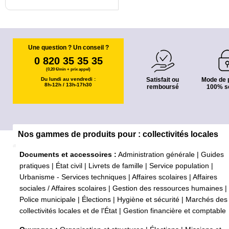
Une question ? Un conseil ?
0 820 35 35 35
(0,20 €/min + prix appel)
Du lundi au vendredi :
Satisfait ou
Mode de 
8h-12h / 13h-17h30
remboursé
100% s
Nos gammes de produits pour : collectivités locales
Documents et accessoires :
Administration générale
|
Guides
pratiques
|
État civil
|
Livrets de famille
|
Service population
|
Urbanisme - Services techniques
|
Affaires scolaires
|
Affaires
sociales / Affaires scolaires
|
Gestion des ressources humaines
|
Police municipale
|
Élections
|
Hygiène et sécurité
|
Marchés des
collectivités locales et de l'État
|
Gestion financière et comptable