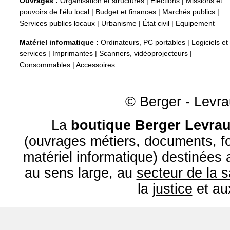
Ouvrages :
Organisation et structures
|
Élections
|
Missions et
pouvoirs de l'élu local
|
Budget et finances
|
Marchés publics
|
Services publics locaux
|
Urbanisme
|
État civil
|
Equipement
Matériel informatique :
Ordinateurs, PC portables
|
Logiciels et
services
|
Imprimantes
|
Scanners, vidéoprojecteurs
|
Consommables
|
Accessoires
© Berger - Levrau
La
boutique Berger Levrau
(ouvrages métiers, documents, fo
matériel informatique) destinées
au sens large, au
secteur de la 
la
justice
et a