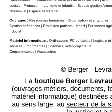
l'ordonnateur
|
Formations de santé et carrières sociales
|
Action
sociale
|
Protection maternelle et infantile
|
Espace gestion Arme
chasse-Tir
|
Espace secrétariat
Ouvrages :
Ressources humaines
|
Organisation et structures
|
Gestion et finances
|
Droits des patients
|
MeaH
|
Personnes âg
|
Social
Matériel informatique :
Ordinateurs, PC portables
|
Logiciels et
services
|
Imprimantes
|
Scanners, vidéoprojecteurs
|
Consommables
|
Accessoires
© Berger - Levrau
La
boutique Berger Levrau
(ouvrages métiers, documents, fo
matériel informatique) destinées
au sens large, au
secteur de la 