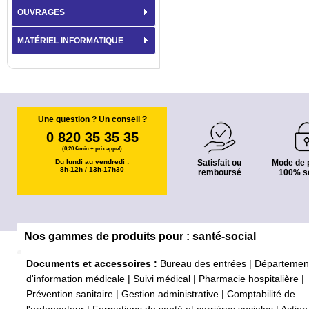
OUVRAGES
MATÉRIEL INFORMATIQUE
Une question ? Un conseil ?
0 820 35 35 35
(0,20 €/min + prix appel)
Du lundi au vendredi :
Satisfait ou
Mode de 
8h-12h / 13h-17h30
remboursé
100% s
Nos gammes de produits pour : santé-social
Documents et accessoires :
Bureau des entrées
|
Départemen
d'information médicale
|
Suivi médical
|
Pharmacie hospitalière
|
Prévention sanitaire
|
Gestion administrative
|
Comptabilité de