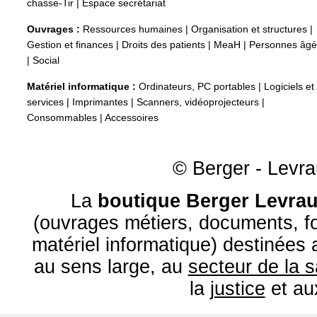
chasse-Tir
|
Espace secrétariat
Ouvrages :
Ressources humaines
|
Organisation et structures
|
Gestion et finances
|
Droits des patients
|
MeaH
|
Personnes âg
|
Social
Matériel informatique :
Ordinateurs, PC portables
|
Logiciels et
services
|
Imprimantes
|
Scanners, vidéoprojecteurs
|
Consommables
|
Accessoires
© Berger - Levrau
La
boutique Berger Levrau
(ouvrages métiers, documents, fo
matériel informatique) destinées
au sens large, au
secteur de la 
la
justice
et a