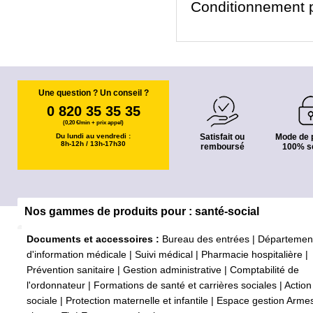
Conditionnement 
Une question ? Un conseil ?
0 820 35 35 35
(0,20 €/min + prix appel)
Du lundi au vendredi :
Satisfait ou
Mode de 
8h-12h / 13h-17h30
remboursé
100% s
Nos gammes de produits pour : santé-social
Documents et accessoires :
Bureau des entrées
|
Départemen
d'information médicale
|
Suivi médical
|
Pharmacie hospitalière
|
Prévention sanitaire
|
Gestion administrative
|
Comptabilité de
l'ordonnateur
|
Formations de santé et carrières sociales
|
Action
sociale
|
Protection maternelle et infantile
|
Espace gestion Arme